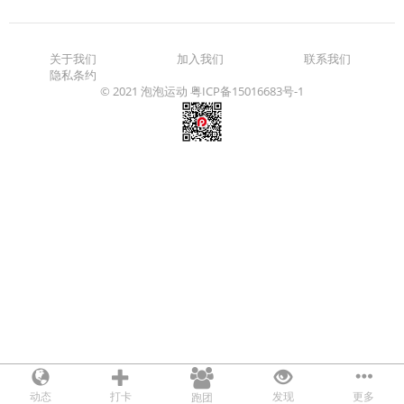
关于我们
加入我们
联系我们
隐私条约
© 2021 泡泡运动
粤ICP备15016683号-1
动态
打卡
发现
更多
跑团