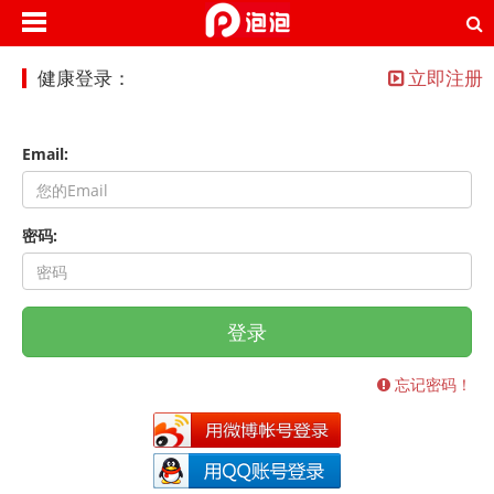
健康登录：
立即注册
Email:
密码:
登录
忘记密码！