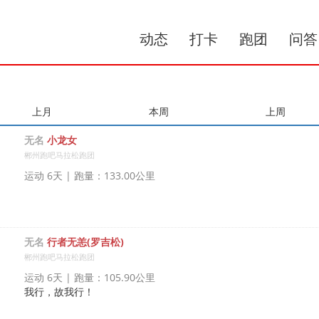
动态
打卡
跑团
问答
上月
本周
上周
无名
小龙女
郴州跑吧马拉松跑团
运动 6天 | 跑量：133.00公里
无名
行者无恙(罗吉松)
郴州跑吧马拉松跑团
运动 6天 | 跑量：105.90公里
我行，故我行！