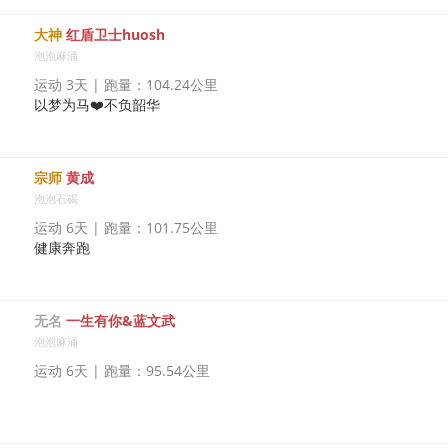
大神
红盾卫士huosh
泡泡麻涌
运动 3天 | 跑量：104.24公里
以梦为马❤️不负韶华
宗师
黄成
泡泡石碣
运动 6天 | 跑量：101.75公里
健康奔跑
无名
一生有你&蓝文武
泡泡麻涌
运动 6天 | 跑量：95.54公里