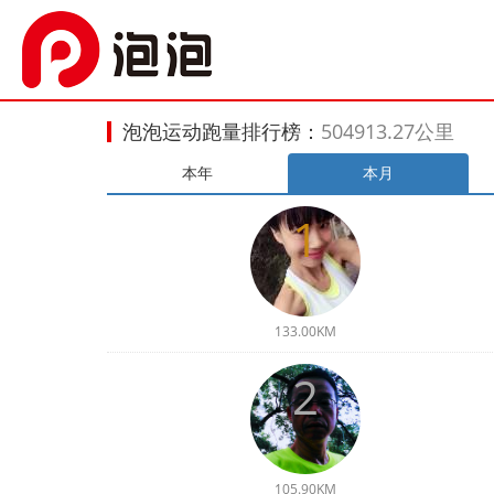
泡泡运动跑量排行榜：
504913.27公里
本年
本月
1
133.00KM
2
105.90KM