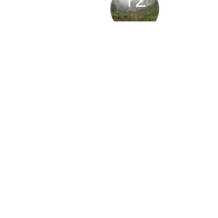
81.10KM
13
80.63KM
14
78.71KM
15