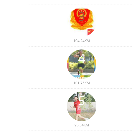
3
104.24KM
4
101.75KM
5
95.54KM