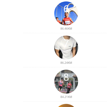
6
86.46KM
7
86.24KM
8
84.21KM