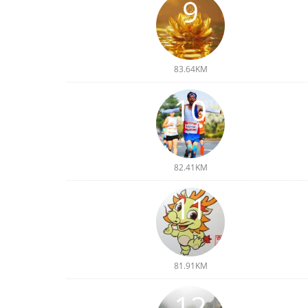
9
83.64KM
10
82.41KM
11
81.91KM
12