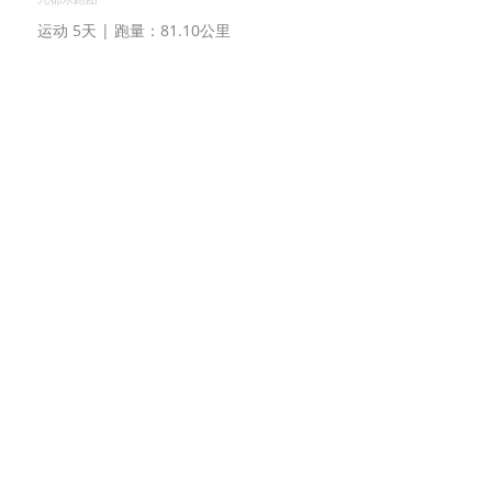
运动 5天 | 跑量：81.10公里
三星
原来如此
泡泡麻涌
运动 5天 | 跑量：80.63公里
三星
大江东去
九都乐跑团
运动 4天 | 跑量：78.71公里
大神
朱华
泡泡石碣