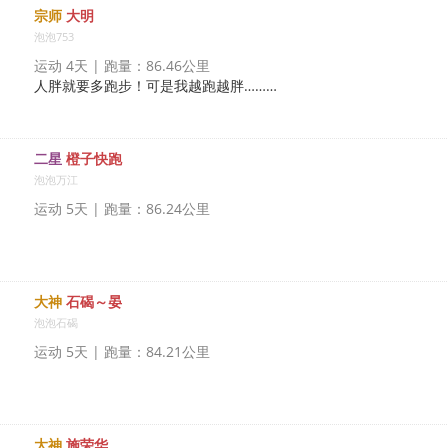
宗师
大明
泡泡753
运动 4天 | 跑量：86.46公里
人胖就要多跑步！可是我越跑越胖………
二星
橙子快跑
泡泡万江
运动 5天 | 跑量：86.24公里
大神
石碣～晏
泡泡石碣
运动 5天 | 跑量：84.21公里
大神
施荣华