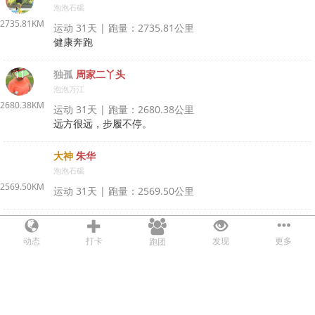
泡泡石碣
2735.81KM
运动 31天 | 跑量：2735.81公里
健康奔跑
11
独孤
周家二丫头
泡泡万江
2680.38KM
运动 31天 | 跑量：2680.38公里
远方很远，步履不停。
12
大神
朱华
泡泡石碣
2569.50KM
运动 31天 | 跑量：2569.50公里
13
无名
apple
泡泡松山湖
动态
打卡
发现
更多
跑团
2546.11KM
运动 31天 | 跑量：2546.11公里
14
大神
姣姣
泡泡万江