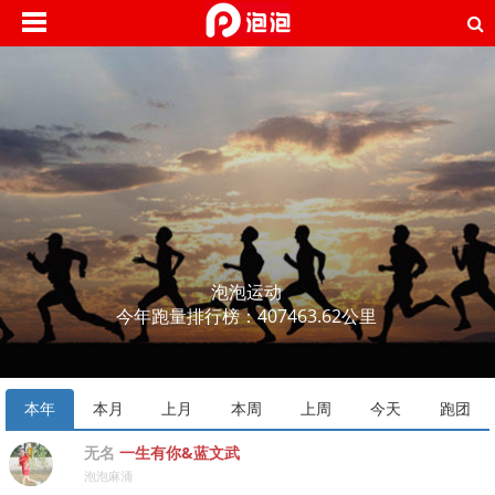
泡泡运动
今年跑量排行榜：407463.62公里
本年
本月
上月
本周
上周
今天
跑团
1
无名
一生有你&蓝文武
泡泡麻涌