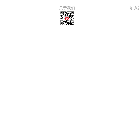
关于我们
加入