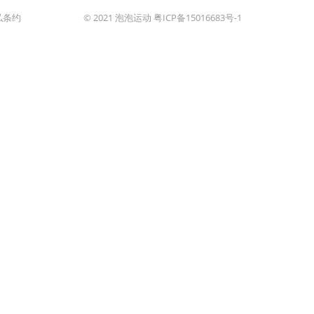
私条约
© 2021 泡泡运动
粤ICP备15016683号-1