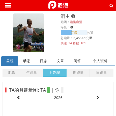
洞主
跑团：
泡泡麻涌
等级：
宗师
独孤
总跑量：
6,458.01公里
关注:
24
粉丝:
101
里程
动态
日志
文章
问答
个人资料
汇总
年跑量
月跑量
周跑量
日跑量
TA的月跑量图: TA
| 你
2026